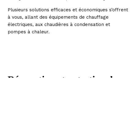
Plusieurs solutions efficaces et économiques s’offrent
à vous, allant des équipements de chauffage
électriques, aux chaudières à condensation et
pompes à chaleur.
Réparation et entretien de
systèmes de chauffage
Vous avez besoin d’un chauffagiste en urgence pour
la réparation de votre système de chauffage à
Villeurbanne l et ses environs ?
L’entreprise BGP Plomberie répond à vos besoins en