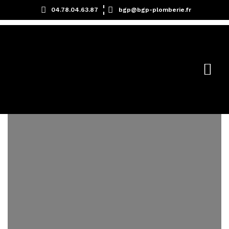
04.78.04.63.87
bgp@bgp-plomberie.fr